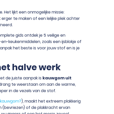
. Het lijkt een onmogelijke missie:
erger te maken of een lelijke plek achter
ïneerd.
mplete gids ontdek je 5 veilige en
en-keukenmiddelen, zoals een ijsblokje of
npak het beste is voor jouw stof en is je
 het halve werk
t de juiste aanpak is
kauwgom uit
de drang te weerstaan om aan de warme,
per in de vezels van de stof.
s kauwgom?
), maakt het extreem plakkerig
 (bevriezen) of de plakkracht ervan
uw vingers of een bot mesje zoveel