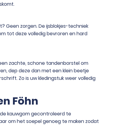
oskomt.
ijt? Geen zorgen. De ijsblokjes-techniek
om tot deze volledig bevroren en hard
ik een zachte, schone tandenborstel om
jven, dep deze dan met een klein beetje
chrift. Zo is uw kledingstuk weer volledig
 en Föhn
 de kauwgom gecontroleerd te
 maar om het soepel genoeg te maken zodat