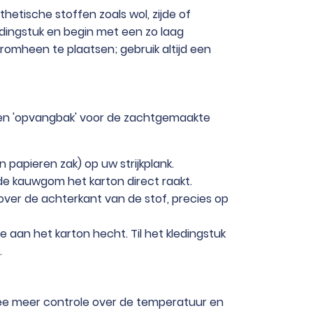
hetische stoffen zoals wol, zijde of
edingstuk en begin met een zo laag
eromheen te plaatsen; gebruik altijd een
s een 'opvangbak' voor de zachtgemaakte
papieren zak) op uw strijkplank.
de kauwgom het karton direct raakt.
ig over de achterkant van de stof, precies op
aan het karton hecht. Til het kledingstuk
.
mee meer controle over de temperatuur en