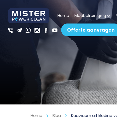
Home
Meubelreiniging
Offerte aanvragen
Home
Blog
Kauwgom uit kleding v