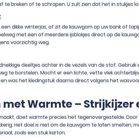
te breken of te schrapen. U zult zien dat het in stukjes l
k
ls een dikke winterjas, of zit de kauwgom op uw bank of tap
mpelweg met een of meerdere ijsblokjes direct op de kauwg
gens voorzichtig weg.
ardnekkige deeltjes achter in de vezels van de stof. Gebru
eg te borstelen. Mocht er een lichte, vette vlek achterbli
n en was het kledingstuk daarna direct volgens het wasvoors
met Warmte – Strijkijzer
aakt, doet warmte precies het tegenovergestelde. Door
kerig. Het doel is niet om de kauwgom te laten smelten,
aal, zoals een stuk karton.