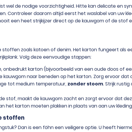
t wel de nodige voorzichtigheid. Hitte kan delicate en synt
en. Controleer daarom altijd eerst het waslabel van uw kl
ooit een heet strijkijzer direct op de kauwgom of de stof 
ige stoffen zoals katoen of denim. Het karton fungeert al
rijkplank. Volg deze eenvoudige stappen:
, onbedrukt karton (bijvoorbeeld van een oude doos of een 
de kauwgom naar beneden op het karton. Zorg ervoor dat 
n lage tot medium temperatuur,
zonder stoom
. Strijk rust
de stof, maakt de kauwgom zacht en zorgt ervoor dat deze 
n het karton moeten plakken in plaats van aan uw kleding
 stoffen
gstuk? Dan is een föhn een veiligere optie. U heeft hier