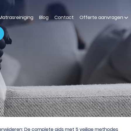
Matrasreiniging
Blog
Contact
Offerte aanvragen
erwijderen: De complete gids met 5 veilige methodes