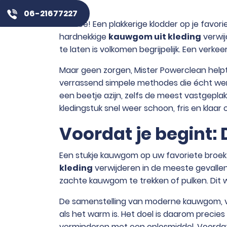
06-21677227
Oh nee! Een plakkerige klodder op je favoriet
hardnekkige
kauwgom uit kleding
verwij
te laten is volkomen begrijpelijk. Een verke
Maar geen zorgen, Mister Powerclean helpt j
verrassend simpele methodes die écht werk
een beetje azijn, zelfs de meest vastgeplak
kledingstuk snel weer schoon, fris en klaar
Voordat je begint: 
Een stukje kauwgom op uw favoriete broek o
kleding
verwijderen in de meeste gevalle
zachte kauwgom te trekken of pulken. Dit w
De samenstelling van moderne kauwgom, v
als het warm is. Het doel is daarom preci
verminderen met een oplosmiddel. Voordat