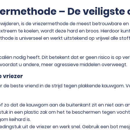
ermethode – De veiligste o
rwijderen, is de vriezermethode de meest betrouwbare en ve
reem te koelen, wordt deze hard en broos. Hierdoor kunt 
ode is universeel en werkt uitstekend op vrijwel alle stof
liën nodig heeft. Dit betekent dat er geen risico is op ve
voordat u andere, meer agressieve middelen overweegt.
 vriezer
er de beste vriend in de strijd tegen plakkende kauwgom. 
f zo dat de kauwgom aan de buitenkant zit en niet aan and
stuk in een plastic zak om het te beschermen tegen vocht 
gom keihard is.
ledingstuk uit de vriezer en werk snel. Gebruik een bot mes