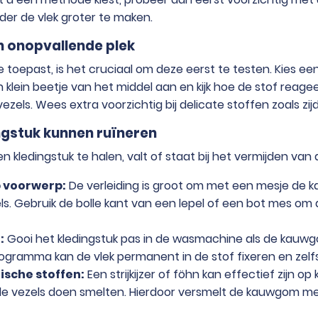
der de vlek groter te maken.
en onopvallende plek
toepast, is het cruciaal om deze eerst te testen. Kies een
 klein beetje van het middel aan en kijk hoe de stof reag
zels. Wees extra voorzichtig bij delicate stoffen zoals zijd
ngstuk kunnen ruïneren
kledingstuk te halen, valt of staat bij het vermijden van d
 voorwerp:
De verleiding is groot om met een mesje de 
ls. Gebruik de bolle kant van een lepel of een bot mes 
:
Gooi het kledingstuk pas in de wasmachine als de kauwgom
gramma kan de vlek permanent in de stof fixeren en zelfs
ische stoffen:
Een strijkijzer of föhn kan effectief zijn 
 de vezels doen smelten. Hierdoor versmelt de kauwgom me