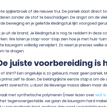
e spijkerbroek of die nieuwe trui. De paniek slaat direct toe
deren zonder de stof te beschadigen. De angst om de vlek 
erde beweging en je geliefde kledingstuk lijkt voorgoed geru
e uit de brand. Je kledingstuk is nog te redden! In deze co
en. We laten je stap-voor-stap zien hoe je met huis-tuin-
te kauwgom volledig verwijdert. Zo weet je precies welke aa
 om te dragen.
De juiste voorbereiding is
f shirt? Een ongelukje is zo gebeurd, maar geen paniek. Me
n prima zelf te doen. De belangrijkste eerste stap is om 
erkt averechts: u duwt de kleverige massa alleen maar die
aak met synthetische polymeren (meer lezen over
wat i
es het tegenovergestelde: we gaan de kauwgom hard maken
 u een methode kiest, probeer dan eerst voorzichtig met 