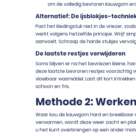
om de volledig bevroren kauwgom eraf 
Alternatief: De ijsblokjes-technie
Past het kledingstuk niet in de vriezer, zoa
werkt volgens hetzelfde principe. Wrijf si
aanvoelt. Schraap de harde stukjes vervol
De laatste restjes verwijderen
Soms blijven er na het bevriezen kleine, h
deze laatste bevroren restjes voorzichtig w
vloeibaar wasmiddel. Laat dit kort intrekke
schoon en fris.
Methode 2: Werken 
Waar kou de kauwgom hard en breekbaar m
verwarmen, wordt deze weer zacht en plak
u het kunt overbrengen op een ander materi